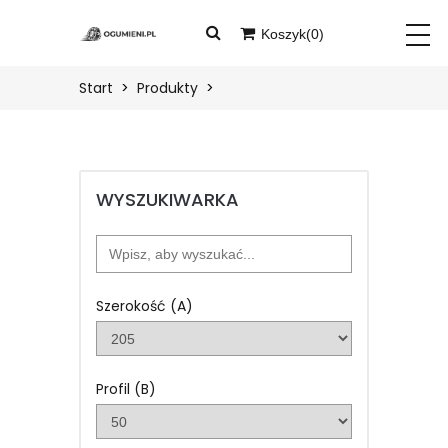
Koszyk(
0
)
START
Twój koszyk jest pusty
Start
Produkty
PRODUKTY
BLOG
WYSZUKIWARKA
O
NAS
KONTAKT
Szerokość (A)
ZALOGUJ
Profil (B)
ZAREJESTRUJ