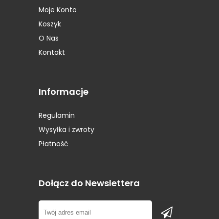
Moje Konto
Opony Prestivo
(1)
Koszyk
Opony Roadstone
(1)
Opony Rockstone
(2)
O Nas
Opony Runway
(1)
Kontakt
Opony Sava
(1)
Opony Seiberling
(1)
Opony Semperit
(7)
Informacje
Opony Sportiva
(2)
Opony Star Performer
(1)
Regulamin
Opony STARMAXX
(1)
Wysyłka i zwroty
Opony Sunitrac
(1)
Płatność
Opony Sunny
(1)
Opony Superia
(1)
Opony Syron
(1)
Dołącz do Newslettera
Opony Tigar
(2)
Opony Toyo
(4)