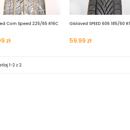
ved Com Speed
225/65 R16C
Gislaved SPEED 606
185/60 R
9 zł
59.99 zł
tlaj 1-2 z 2