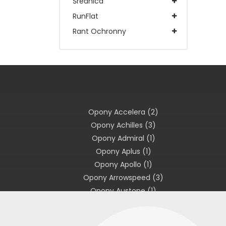
Średnica
RunFlat
Rant Ochronny
Opony Accelera
(2)
Opony Achilles
(3)
Opony Admiral
(1)
Opony Aplus
(1)
Opony Apollo
(1)
Opony Arrowspeed
(3)
Opony Austone
(1)
Opony Avon
(1)
Opony Barum
(1)