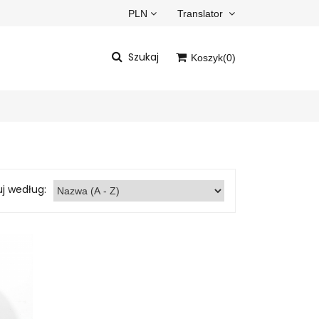
PLN
Translator
Szukaj
Koszyk(
0
)
Powered by
Translate
Twój koszyk jest pusty
uj według: