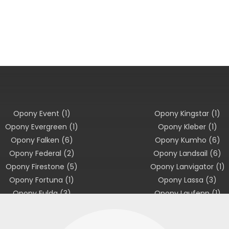
Opony Event
(1)
Opony Kingstar
(1)
Opony Evergreen
(1)
Opony Kleber
(1)
Opony Falken
(6)
Opony Kumho
(6)
Opony Federal
(2)
Opony Landsail
(6)
Opony Firestone
(5)
Opony Lanvigator
(1)
Opony Fortuna
(1)
Opony Lassa
(3)
Opony Fulda
(3)
Opony Laufenn
(1)
Opony Fuzion
(1)
Opony Linglong
(2)
Opony General
(1)
Opony Marshal
(1)