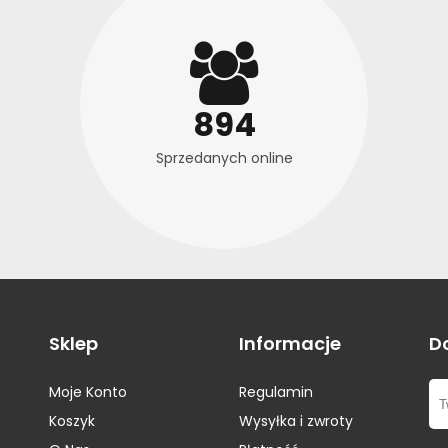
Opony Gerutti
(1)
Opony Mastersteel
(2)
Opony Gislaved
(2)
Opony Matador
(1)
Opony Goform
(1)
Opony Maxxis
(5)
Opony Goodyear
(16)
Opony Meteor
(2)
Opony GT Radial
(3)
894
Opony Michelin
(30)
Opony Hankook
(17)
Opony Milestone
(1)
Sprzedanych online
Opony Hero
(1)
Opony Minerva
(2)
Opony Hifly
(5)
Opony Nankang
(1)
Opony Infinity
(1)
Opony Nexen
(3)
Opony Nokian
(5)
Opony Novex
(2)
Opony Ovation
(4)
Opony Petlas
(4)
Sklep
Informacje
D
Opony Pirelli
(22)
Opony Platin
(1)
Moje Konto
Regulamin
Opony Pneumant
(2)
Koszyk
Wysyłka i zwroty