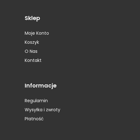
Opony Petlas
(4)
Opony Pirelli
(22)
Sklep
Opony Platin
(1)
Opony Pneumant
(2)
Moje Konto
Opony Prestivo
(1)
Koszyk
Opony Roadstone
(1)
Opony Rockstone
(2)
O Nas
Opony Runway
(1)
Kontakt
Opony Sava
(1)
Opony Seiberling
(1)
Opony Semperit
(7)
Informacje
Opony Sportiva
(2)
Opony Star Performer
(1)
Regulamin
Opony STARMAXX
(1)
Wysyłka i zwroty
Opony Sunitrac
(1)
Płatność
Opony Sunny
(1)
Opony Superia
(1)
Opony Syron
(1)