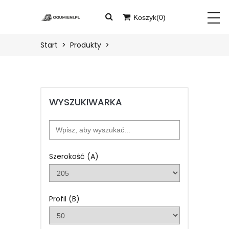
Koszyk(
0
)
START
Twój koszyk jest pusty
Start
Produkty
PRODUKTY
BLOG
WYSZUKIWARKA
O
NAS
KONTAKT
Szerokość (A)
ZALOGUJ
Profil (B)
ZAREJESTRUJ