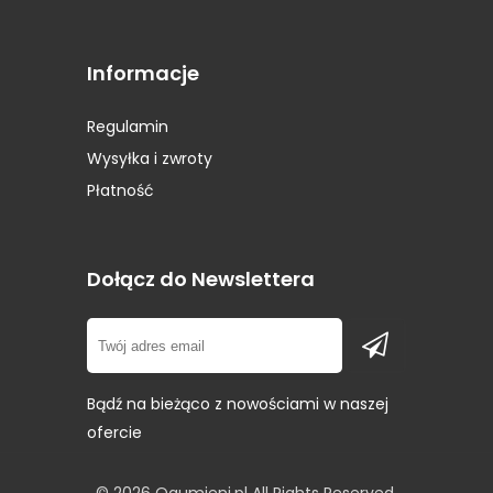
Opony Sava
(1)
Opony Seiberling
(1)
Opony Semperit
(7)
Informacje
Opony Sportiva
(2)
Opony Star Performer
(1)
Regulamin
Opony STARMAXX
(1)
Wysyłka i zwroty
Opony Sunitrac
(1)
Płatność
Opony Sunny
(1)
Opony Superia
(1)
Opony Syron
(1)
Dołącz do Newslettera
Opony Tigar
(2)
Opony Toyo
(4)
Bądź na bieżąco z nowościami w naszej
ofercie