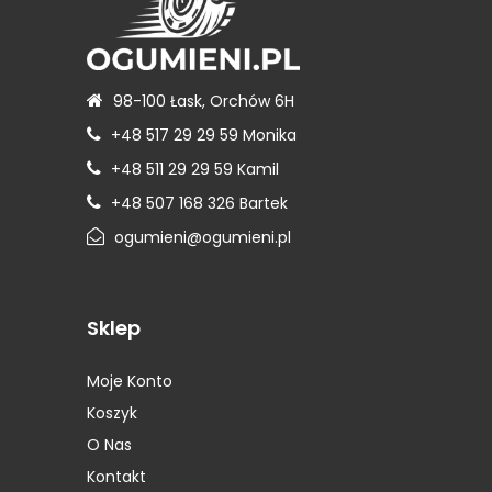
Opony Meteor
(2)
Opony Michelin
(30)
Opony Milestone
(1)
Opony Minerva
(2)
98-100 Łask, Orchów 6H
Opony Nankang
(1)
+48 517 29 29 59
Monika
Opony Nexen
(3)
+48 511 29 29 59
Kamil
Opony Nokian
(5)
+48 507 168 326
Bartek
Opony Novex
(2)
ogumieni@ogumieni.pl
Opony Ovation
(4)
Opony Petlas
(4)
Opony Pirelli
(22)
Sklep
Opony Platin
(1)
Opony Pneumant
(2)
Moje Konto
Opony Prestivo
(1)
Koszyk
Opony Roadstone
(1)
Opony Rockstone
(2)
O Nas
Opony Runway
(1)
Kontakt