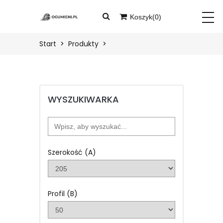
Koszyk(
0
)
START
Twój koszyk jest pusty
Start
Produkty
PRODUKTY
BLOG
WYSZUKIWARKA
O
NAS
KONTAKT
Szerokość (A)
ZALOGUJ
Profil (B)
ZAREJESTRUJ