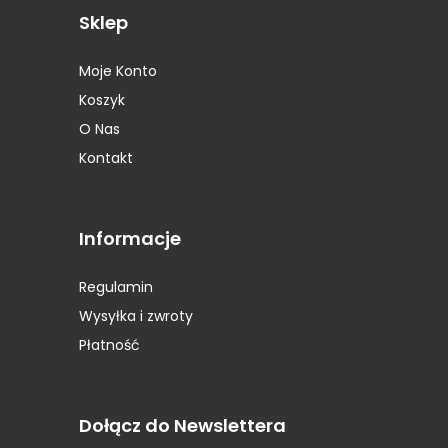
Sklep
Opony Platin
(1)
Opony Pneumant
(2)
Moje Konto
Opony Prestivo
(1)
Koszyk
Opony Roadstone
(1)
Opony Rockstone
(2)
O Nas
Opony Runway
(1)
Kontakt
Opony Sava
(1)
Opony Seiberling
(1)
Opony Semperit
(7)
Informacje
Opony Sportiva
(2)
Opony Star Performer
(1)
Regulamin
Opony STARMAXX
(1)
Wysyłka i zwroty
Opony Sunitrac
(1)
Płatność
Opony Sunny
(1)
Opony Superia
(1)
Opony Syron
(1)
Dołącz do Newslettera
Opony Tigar
(2)