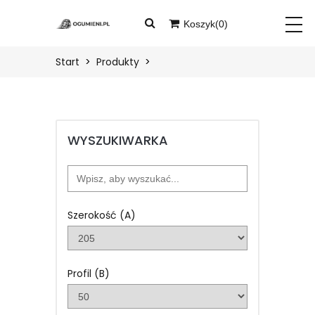
Koszyk(
0
)
START
Twój koszyk jest pusty
Start
Produkty
PRODUKTY
BLOG
WYSZUKIWARKA
O
NAS
KONTAKT
Szerokość (A)
ZALOGUJ
Profil (B)
ZAREJESTRUJ