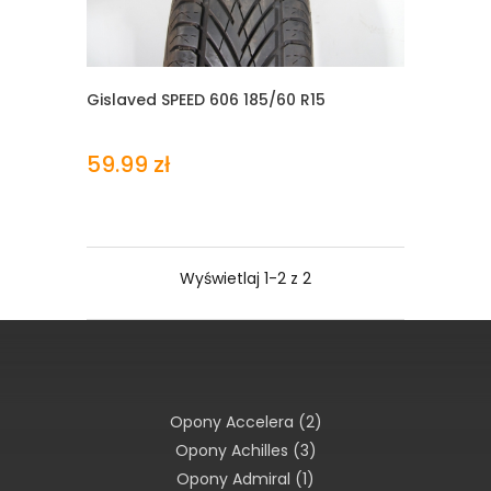
Gislaved SPEED 606
185/60 R15
59.99 zł
Wyświetlaj 1-2 z 2
Opony Accelera
(2)
Opony Achilles
(3)
Opony Admiral
(1)