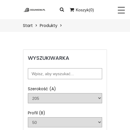
Koszyk(
0
)
START
Twój koszyk jest pusty
Start
Produkty
PRODUKTY
BLOG
WYSZUKIWARKA
O
NAS
KONTAKT
Szerokość (A)
ZALOGUJ
Profil (B)
ZAREJESTRUJ