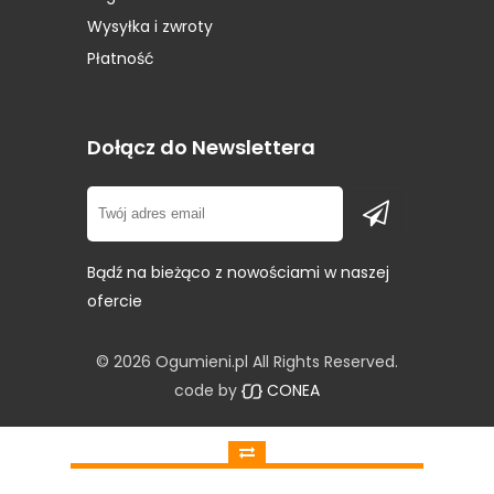
Opony STARMAXX
(1)
Wysyłka i zwroty
Opony Sunitrac
(1)
Płatność
Opony Sunny
(1)
Opony Superia
(1)
Opony Syron
(1)
Dołącz do Newslettera
Opony Tigar
(2)
Opony Toyo
(4)
Bądź na bieżąco z nowościami w naszej
ofercie
© 2026 Ogumieni.pl All Rights Reserved.
code by
CONEA
Porównaj
Wyczyść
X