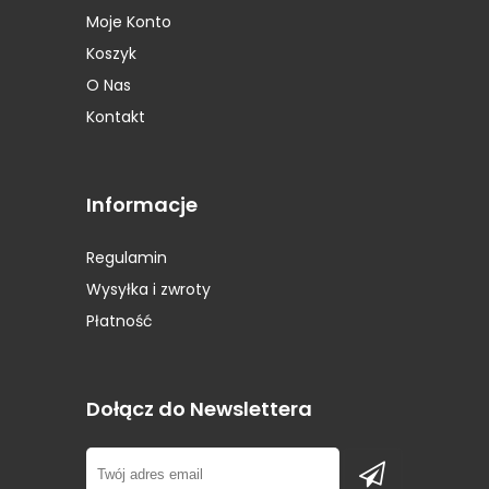
Moje Konto
Opony Prestivo
(1)
Koszyk
Opony Roadstone
(1)
Opony Rockstone
(2)
O Nas
Opony Runway
(1)
Kontakt
Opony Sava
(1)
Opony Seiberling
(1)
Opony Semperit
(7)
Informacje
Opony Sportiva
(2)
Opony Star Performer
(1)
Regulamin
Opony STARMAXX
(1)
Wysyłka i zwroty
Opony Sunitrac
(1)
Płatność
Opony Sunny
(1)
Opony Superia
(1)
Opony Syron
(1)
Dołącz do Newslettera
Opony Tigar
(2)
Opony Toyo
(4)