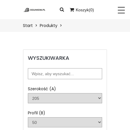
Koszyk(
0
)
START
Twój koszyk jest pusty
Start
Produkty
PRODUKTY
BLOG
WYSZUKIWARKA
O
NAS
KONTAKT
Szerokość (A)
ZALOGUJ
Profil (B)
ZAREJESTRUJ