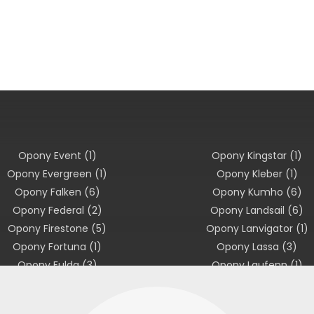
Opony Event
(1)
Opony Kingstar
(1)
Opony Evergreen
(1)
Opony Kleber
(1)
Opony Falken
(6)
Opony Kumho
(6)
Opony Federal
(2)
Opony Landsail
(6)
Opony Firestone
(5)
Opony Lanvigator
(1)
Opony Fortuna
(1)
Opony Lassa
(3)
Opony Fulda
(3)
Opony Laufenn
(1)
Opony Fuzion
(1)
Opony Linglong
(2)
Opony General
(1)
Opony Marshal
(1)