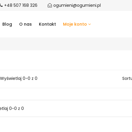
+48 507 168 326
ogumieni@ogumieni.pl
Blog
O nas
Kontakt
Moje konto
Wyświetlaj 0-0 z 0
Sort
tlaj 0-0 z 0