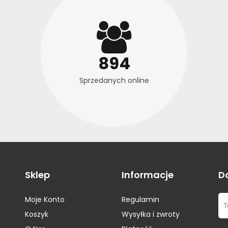
Opony Gerutti
(1)
Opony Mastersteel
(2)
Opony Gislaved
(2)
Opony Matador
(1)
Opony Goform
(1)
Opony Maxxis
(5)
Opony Goodyear
(16)
Opony Meteor
(2)
Opony GT Radial
(3)
894
Opony Michelin
(30)
Opony Hankook
(17)
Opony Milestone
(1)
Sprzedanych online
Opony Hero
(1)
Opony Minerva
(2)
Opony Hifly
(5)
Opony Nankang
(1)
Opony Infinity
(1)
Opony Nexen
(3)
Opony Nokian
(5)
Opony Novex
(2)
Opony Ovation
(4)
Opony Petlas
(4)
Sklep
Informacje
D
Opony Pirelli
(22)
Opony Platin
(1)
Moje Konto
Regulamin
Opony Pneumant
(2)
Koszyk
Wysyłka i zwroty