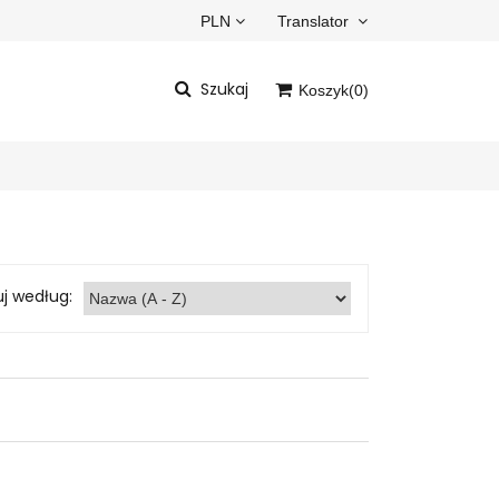
PLN
Translator
Szukaj
Koszyk(
0
)
Powered by
Translate
Twój koszyk jest pusty
uj według: