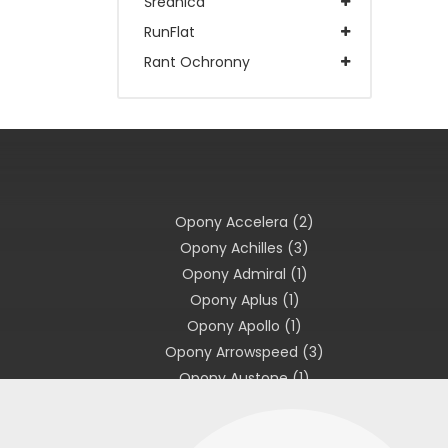
Średnica
RunFlat
Rant Ochronny
Opony Accelera
(2)
Opony Achilles
(3)
Opony Admiral
(1)
Opony Aplus
(1)
Opony Apollo
(1)
Opony Arrowspeed
(3)
Opony Austone
(1)
Opony Avon
(1)
Opony Barum
(1)