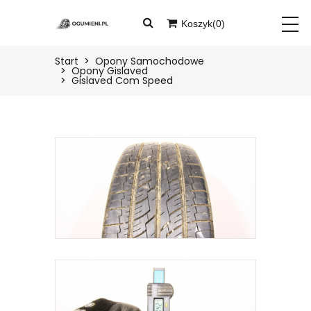
Koszyk(
0
)
START
Twój koszyk jest pusty
Start
Opony Samochodowe
Opony Gislaved
Gislaved Com Speed
PRODUKTY
BLOG
O
NAS
KONTAKT
ZALOGUJ
ZAREJESTRUJ