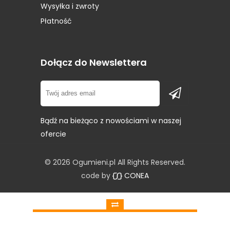
Opony STARMAXX
(1)
Wysyłka i zwroty
Opony Sunitrac
(1)
Płatność
Opony Sunny
(1)
Opony Superia
(1)
Opony Syron
(1)
Dołącz do Newslettera
Opony Tigar
(2)
Opony Toyo
(4)
Bądź na bieżąco z nowościami w naszej
ofercie
© 2026 Ogumieni.pl All Rights Reserved.
code by
CONEA
Porównaj
Wyczyść
X