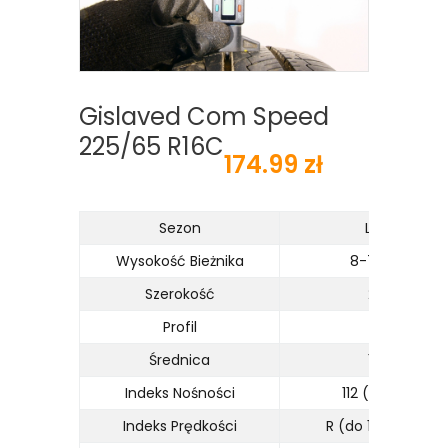
Gislaved Com Speed
225/65 R16C
174.99 zł
Sezon
Lato
Wysokość Bieżnika
8-7 mm
Szerokość
225
Profil
65
Średnica
16C
Indeks Nośności
112 (1120kg)
Indeks Prędkości
R (do 170km/h)