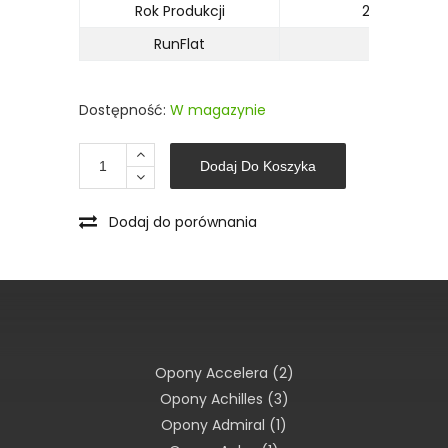
Rok Produkcji
2014r
RunFlat
NIE
Dostępność:
W magazynie
Dodaj Do Koszyka
Dodaj do porównania
Opony Accelera
(2)
Opony Achilles
(3)
Opony Admiral
(1)