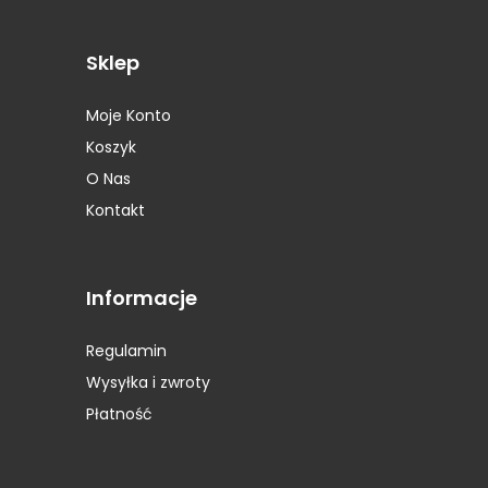
Opony Petlas
(4)
Opony Pirelli
(22)
Sklep
Opony Platin
(1)
Opony Pneumant
(2)
Moje Konto
Opony Prestivo
(1)
Koszyk
Opony Roadstone
(1)
Opony Rockstone
(2)
O Nas
Opony Runway
(1)
Kontakt
Opony Sava
(1)
Opony Seiberling
(1)
Opony Semperit
(7)
Informacje
Opony Sportiva
(2)
Opony Star Performer
(1)
Regulamin
Opony STARMAXX
(1)
Wysyłka i zwroty
Opony Sunitrac
(1)
Płatność
Opony Sunny
(1)
Opony Superia
(1)
Opony Syron
(1)