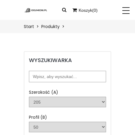
Koszyk(
0
)
START
Twój koszyk jest pusty
Start
Produkty
PRODUKTY
BLOG
WYSZUKIWARKA
O
NAS
KONTAKT
Szerokość (A)
ZALOGUJ
Profil (B)
ZAREJESTRUJ